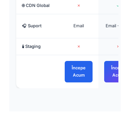
🌐 CDN Global
✗
✓
🎧 Suport
Email
Email + Cha
🧪 Staging
✗
✗
Începe
Începe
Acum
Acum