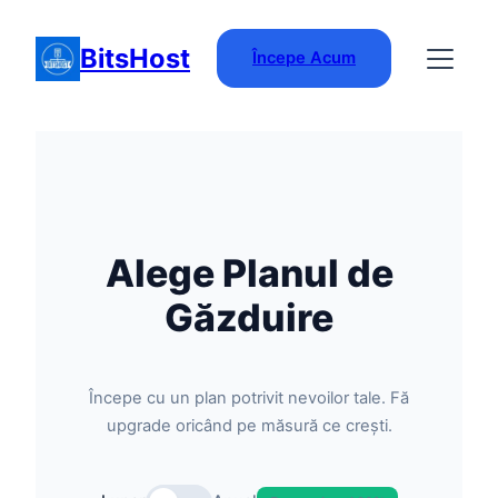
Skip
to
BitsHost
Începe Acum
content
Alege Planul de
Găzduire
Începe cu un plan potrivit nevoilor tale. Fă
upgrade oricând pe măsură ce crești.