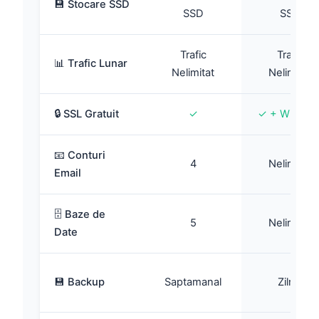
💾 Stocare SSD
SSD
SSD
Trafic
Trafic
📊 Trafic Lunar
Nelimitat
Nelimitat
🔒 SSL Gratuit
✓
✓ + Wildcar
📧 Conturi
4
Nelimitat
Email
🗄️ Baze de
5
Nelimitat
Date
💾 Backup
Saptamanal
Zilnic