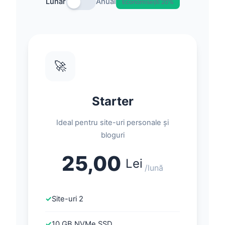
Lunar
Anual
Economisești 20%
🚀
Starter
Ideal pentru site-uri personale și
bloguri
25,00
Lei
/lună
✓
Site-uri 2
✓
10 GB NVMe SSD