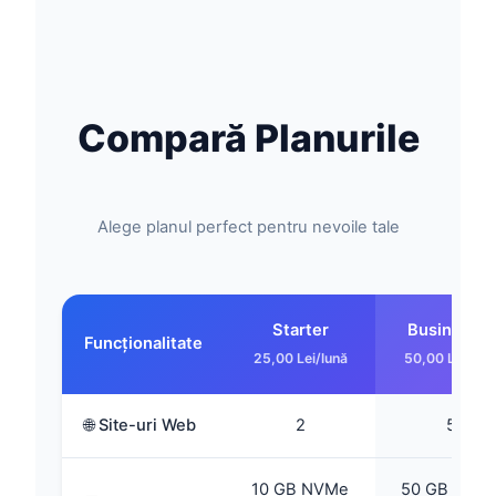
Compară Planurile
Alege planul perfect pentru nevoile tale
Starter
Business ⭐
Funcționalitate
25,00 Lei/lună
50,00 Lei/lun
🌐 Site-uri Web
2
5
10 GB NVMe
50 GB NVM