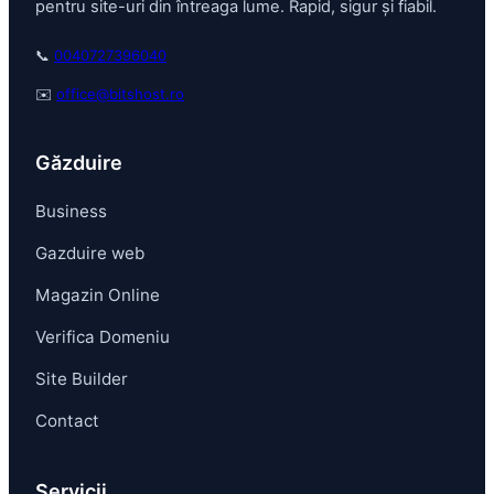
pentru site-uri din întreaga lume. Rapid, sigur și fiabil.
📞
0040727396040
✉️
office@bitshost.ro
Găzduire
Business
Gazduire web
Magazin Online
Verifica Domeniu
Site Builder
Contact
Servicii