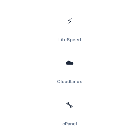
⚡
LiteSpeed
☁️
CloudLinux
🔧
cPanel