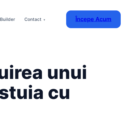
Începe Acum
 Builder
Contact
uirea unui
estuia cu