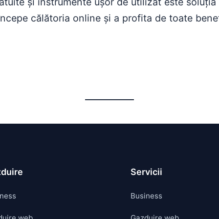
tuite și instrumente ușor de utilizat este soluția
epe călătoria online și a profita de toate benefic
duire
Servicii
iness
Business
duire web
Gazduire web