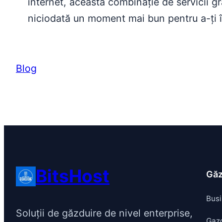
internet, această combinație de servicii gra
niciodată un moment mai bun pentru a-ți înc
Blog
BitsHost
Găz
Bus
Soluții de găzduire de nivel enterprise,
Gaz