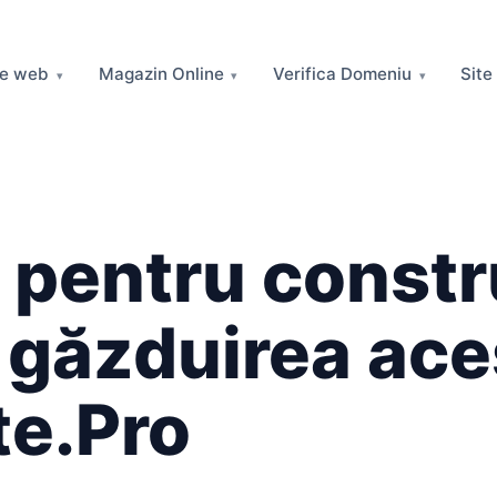
re web
Magazin Online
Verifica Domeniu
Site
 pentru constr
și găzduirea ac
te.Pro