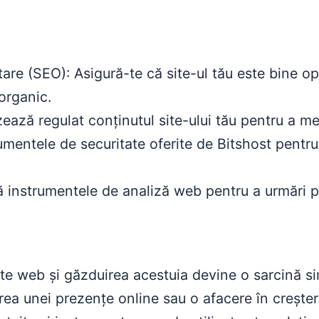
re (SEO): Asigură-te că site-ul tău este bine o
 organic.
ează regulat conținutul site-ului tău pentru a menț
umentele de securitate oferite de Bitshost pentru
 instrumentele de analiză web pentru a urmări pe
ite web și găzduirea acestuia devine o sarcină si
rea unei prezențe online sau o afacere în creștere