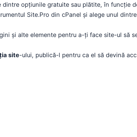
intre opțiunile gratuite sau plătite, în funcție de
strumentul Site.Pro din cPanel și alege unul dint
ni și alte elemente pentru a-ți face site-ul să s
ia site
-ului, publică-l pentru ca el să devină acc