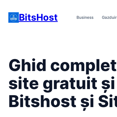
Skip
to
BitsHost
Business
Gazdui
content
Ghid complet
site gratuit 
Bitshost și Si