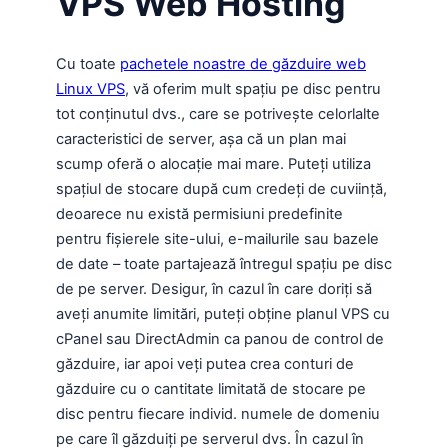
VPS Web Hosting
Cu toate
pachetele noastre de găzduire web
Linux VPS
, vă oferim mult spațiu pe disc pentru
tot conținutul dvs., care se potrivește celorlalte
caracteristici de server, așa că un plan mai
scump oferă o alocație mai mare. Puteți utiliza
spațiul de stocare după cum credeți de cuviință,
deoarece nu există permisiuni predefinite
pentru fișierele site-ului, e-mailurile sau bazele
de date – toate partajează întregul spațiu pe disc
de pe server. Desigur, în cazul în care doriți să
aveți anumite limitări, puteți obține planul VPS cu
cPanel sau DirectAdmin ca panou de control de
găzduire, iar apoi veți putea crea conturi de
găzduire cu o cantitate limitată de stocare pe
disc pentru fiecare individ. numele de domeniu
pe care îl găzduiți pe serverul dvs. În cazul în