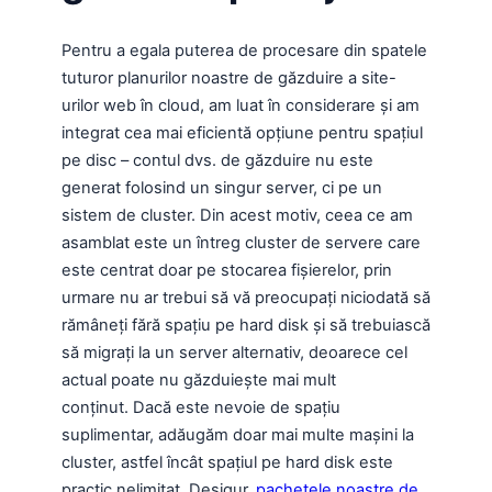
Pentru a egala puterea de procesare din spatele
tuturor planurilor noastre de găzduire a site-
urilor web în cloud, am luat în considerare și am
integrat cea mai eficientă opțiune pentru spațiul
pe disc – contul dvs. de găzduire nu este
generat folosind un singur server, ci pe un
sistem de cluster. Din acest motiv, ceea ce am
asamblat este un întreg cluster de servere care
este centrat doar pe stocarea fișierelor, prin
urmare nu ar trebui să vă preocupați niciodată să
rămâneți fără spațiu pe hard disk și să trebuiască
să migrați la un server alternativ, deoarece cel
actual poate nu găzduiește mai mult
conținut. Dacă este nevoie de spațiu
suplimentar, adăugăm doar mai multe mașini la
cluster, astfel încât spațiul pe hard disk este
practic nelimitat. Desigur,
pachetele noastre de