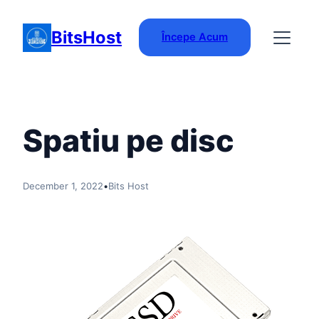
Skip
to
BitsHost
Începe Acum
content
Spatiu pe disc
December 1, 2022
•
Bits Host