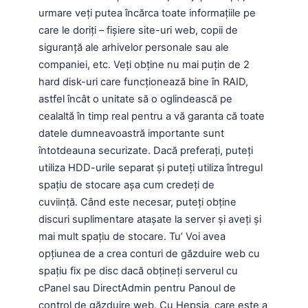
urmare veți putea încărca toate informațiile pe
care le doriți – fișiere site-uri web, copii de
siguranță ale arhivelor personale sau ale
companiei, etc. Veți obține nu mai puțin de 2
hard disk-uri care funcționează bine în RAID,
astfel încât o unitate să o oglindească pe
cealaltă în timp real pentru a vă garanta că toate
datele dumneavoastră importante sunt
întotdeauna securizate. Dacă preferați, puteți
utiliza HDD-urile separat și puteți utiliza întregul
spațiu de stocare așa cum credeți de
cuviință. Când este necesar, puteți obține
discuri suplimentare atașate la server și aveți și
mai mult spațiu de stocare. Tu’ Voi avea
opțiunea de a crea conturi de găzduire web cu
spațiu fix pe disc dacă obțineți serverul cu
cPanel sau DirectAdmin pentru Panoul de
control de găzduire web. Cu Hepsia, care este a